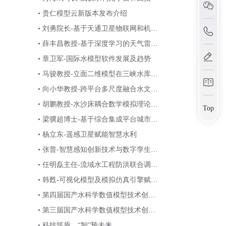
• 贵仁模型云新版本发布介绍
• 刘勇院长-基于天通卫星物联网和机器
视觉的中小型水库安全监测
• 薛丰昌教授-基于深度学习的天气雷达
回波外推算法
• 章卫军-国际水模型软件发展及趋势
• 马骏教授-立面二维模型在三峡水库典
型支流的应用研究
• 向小华教授-跨平台多尺度融合水文模
型软件设计
• 胡鹏教授-水沙床耦合数学模拟理论，
Top
技术和初步应用
• 梁骥超博士-基于综合集成平台城市暴
雨洪涝时间集成应对及适应性调控案例
• 杨立东-遥感卫星赋能智慧水利
• 张普-智慧感知创新技术与数字孪生应
用探讨
• 任明磊主任-流域水工程防洪联合调度
模型研究与实际应用
• 韩甦-可视化模型及模拟仿真引擎赋能
数字孪生水利建设
• 第四届国产水科学数值模型技术创新
与智慧应用研讨会首轮邀请函
• 第三届国产水科学数值模型技术创新
与智慧应用研讨会
• 科技筑盾，“智”预未来