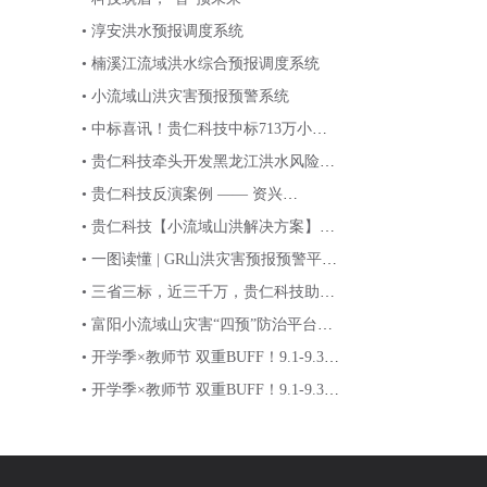
• 淳安洪水预报调度系统
• 楠溪江流域洪水综合预报调度系统
• 小流域山洪灾害预报预警系统
• 中标喜讯！贵仁科技中标713万小流
域山洪“四预”防治项目
• 贵仁科技牵头开发黑龙江洪水风险图
项目，助力水利现代化建设！
• 贵仁科技反演案例 —— 资兴
市“7·26”洪灾
• 贵仁科技【小流域山洪解决方案】科
学防御小流域山洪灾害
• 一图读懂 | GR山洪灾害预报预警平台
何以实现精准前置?
• 三省三标，近三千万，贵仁科技助力
洪水风险图高精动态建设！
• 富阳小流域山灾害“四预”防治平台建
设案例
• 开学季×教师节 双重BUFF！9.1-9.30
期间三重超能福利叠加，加装科技涡
• 开学季×教师节 双重BUFF！9.1-9.30
轮！
期间三重超能福利叠加，加装科技涡
轮！