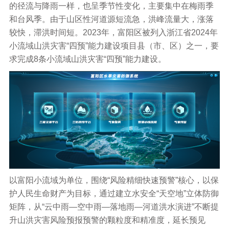
的径流与降雨一样，也呈季节性变化，主要集中在梅雨季
和台风季。由于山区性河道源短流急，洪峰流量大，涨落
较快，滞洪时间短。2023年，富阳区被列入浙江省2024年
小流域山洪灾害“四预”能力建设项目县（市、区）之一，要
求完成8条小流域山洪灾害“四预”能力建设。
以富阳小流域为单位，围绕“风险精细快速预警”核心，以保
护人民生命财产为目标，通过建立水安全“天空地”立体防御
矩阵，从“云中雨—空中雨—落地雨—河道洪水演进”不断提
升山洪灾害风险预报预警的颗粒度和精准度，延长预见